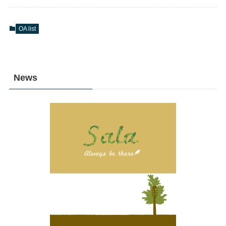
OA list
News