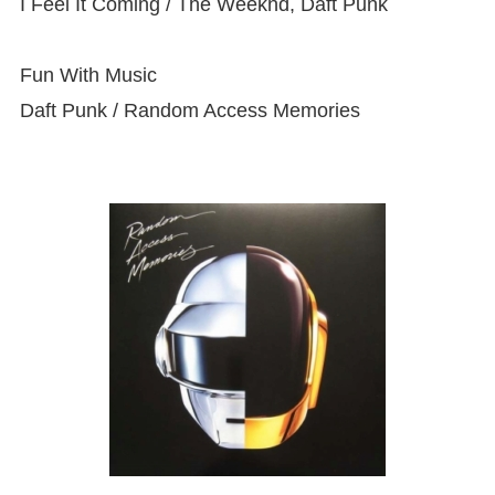
I Feel It Coming / The Weeknd, Daft Punk
Fun With Music
Daft Punk / Random Access Memories