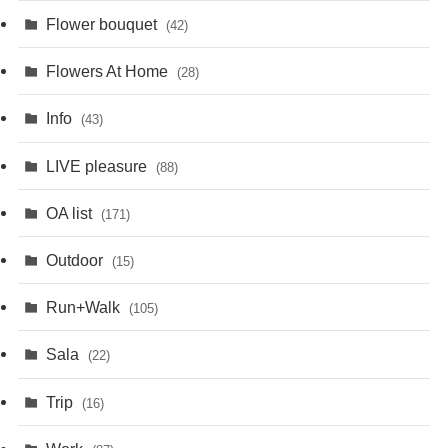
Flower bouquet
(42)
Flowers At Home
(28)
Info
(43)
LIVE pleasure
(88)
OA list
(171)
Outdoor
(15)
Run+Walk
(105)
Sala
(22)
Trip
(16)